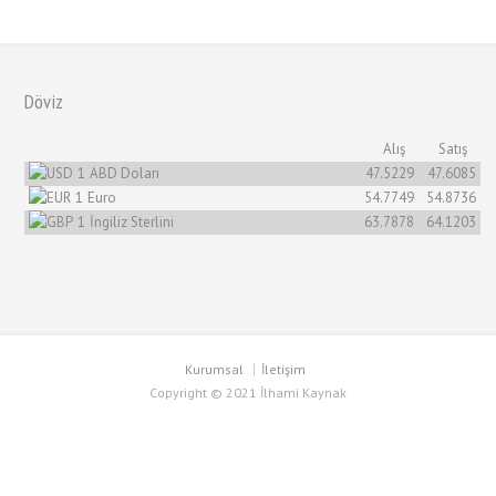
Döviz
Alış
Satış
1
ABD Doları
47.5229
47.6085
1
Euro
54.7749
54.8736
1
İngiliz Sterlini
63.7878
64.1203
Kurumsal
İletişim
Copyright © 2021 İlhami Kaynak