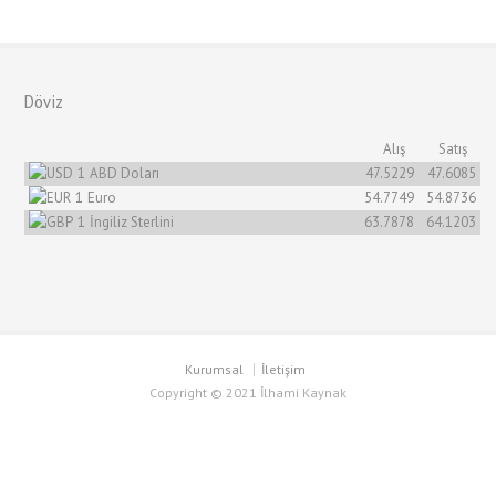
Döviz
Alış
Satış
1
ABD Doları
47.5229
47.6085
1
Euro
54.7749
54.8736
1
İngiliz Sterlini
63.7878
64.1203
Kurumsal
İletişim
Copyright © 2021 İlhami Kaynak