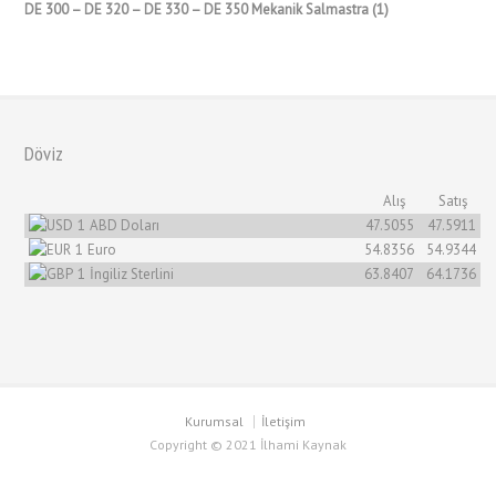
DE 300 – DE 320 – DE 330 – DE 350 Mekanik Salmastra (1)
Döviz
Alış
Satış
1
ABD Doları
47.5055
47.5911
1
Euro
54.8356
54.9344
1
İngiliz Sterlini
63.8407
64.1736
Kurumsal
İletişim
Copyright © 2021 İlhami Kaynak